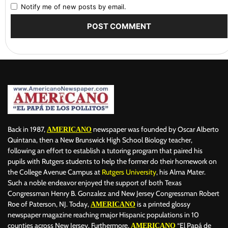
Notify me of new posts by email.
Back in 1987,
newspaper was founded by Oscar Alberto
AMERICANO
Quintana, then a New Brunswick High School Biology teacher,
following an effort to establish a tutoring program that paired his
pupils with Rutgers students to help the former do their homework on
the College Avenue Campus at
Rutgers University
, his Alma Mater.
Such a noble endeavor enjoyed the support of both Texas
Congressman Henry B. Gonzalez and New Jersey Congressman Robert
Roe of Paterson, NJ. Today,
is a printed glossy
AMERICANO
newspaper magazine reaching major Hispanic populations in 10
counties across New Jersey. Furthermore,
“El Papá de
AMERICANO