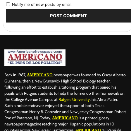
Notify me of new posts by email.
Back in 1987,
newspaper was founded by Oscar Alberto
AMERICANO
Quintana, then a New Brunswick High School Biology teacher,
following an effort to establish a tutoring program that paired his
pupils with Rutgers students to help the former do their homework on
the College Avenue Campus at
Rutgers University
, his Alma Mater.
Such a noble endeavor enjoyed the support of both Texas
Congressman Henry B. Gonzalez and New Jersey Congressman Robert
Roe of Paterson, NJ. Today,
is a printed glossy
AMERICANO
newspaper magazine reaching major Hispanic populations in 10
counties across New Jersey. Furthermore,
“El Papá de
AMERICANO