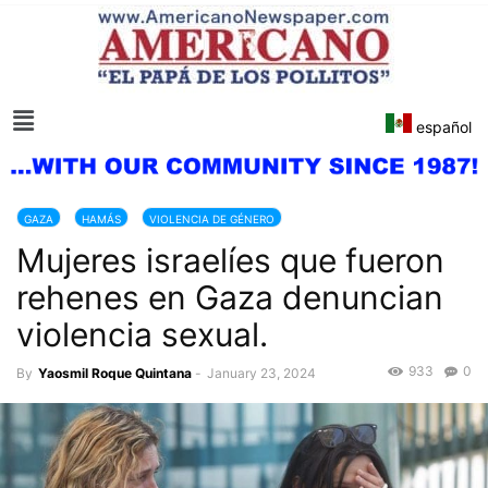
español
GAZA
HAMÁS
VIOLENCIA DE GÉNERO
Mujeres israelíes que fueron
rehenes en Gaza denuncian
violencia sexual.
933
0
By
Yaosmil Roque Quintana
-
January 23, 2024