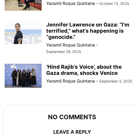
Yaosmil Roque Quintana
-
October 13, 2025
Jennifer Lawrence on Gaza: “I’m
terrified,” what’s happening is
“genocide.”
Yaosmil Roque Quintana
-
September 26, 2025
‘Hind Rajib’s Voice’, about the
Gaza drama, shocks Venice
Yaosmil Roque Quintana
-
September 3, 2025
NO COMMENTS
LEAVE A REPLY