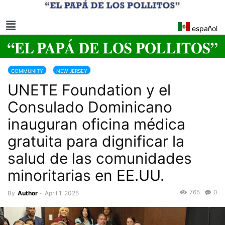
español
COMMUNITY
NEW JERSEY
UNETE Foundation y el
Consulado Dominicano
inauguran oficina médica
gratuita para dignificar la
salud de las comunidades
minoritarias en EE.UU.
765
0
By
Author
-
April 1, 2025