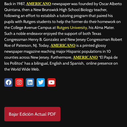
Back in 1987,
newspaper was founded by Oscar Alberto
AMERICANO
Quintana, then a New Brunswick High School Biology teacher,
following an effort to establish a tutoring program that paired his
pupils with Rutgers students to help the former do their homework on
the College Avenue Campus at
Rutgers University
, his Alma Mater.
Such a noble endeavor enjoyed the support of both Texas
Congressman Henry B. Gonzalez and New Jersey Congressman Robert
Roe of Paterson, NJ. Today,
is a printed glossy
AMERICANO
newspaper magazine reaching major Hispanic populations in 10
counties across New Jersey. Furthermore,
“El Papá de
AMERICANO
los Pollitos” has a bilingual, English and Spanish, online presence on
the World Wide Web.
Download
Bajar Edición Actual PDF