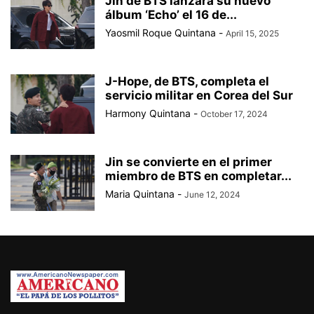
Jin de BTS lanzará su nuevo
BAD BUNNY
BAD GYAL
BADMINTON
BAJOS AL MUNDIAL
álbum ‘Echo’ el 16 de...
BALÓN DE ORO
Yaosmil Roque Quintana
-
April 15, 2025
J-Hope, de BTS, completa el
servicio militar en Corea del Sur
Harmony Quintana
-
October 17, 2024
Jin se convierte en el primer
miembro de BTS en completar...
Maria Quintana
-
June 12, 2024