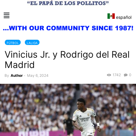
español
FÚTBOL
LALIGA
Vinicius Jr. y Rodrigo del Real
Madrid
1742
0
By
Author
-
May 6, 2024