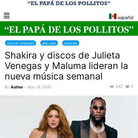
español
JULIETA VENEGAS
MALUMA
SHAKIRA
Shakira y discos de Julieta
Venegas y Maluma lideran la
nueva música semanal
342
0
By
Author
-
May 18, 2026