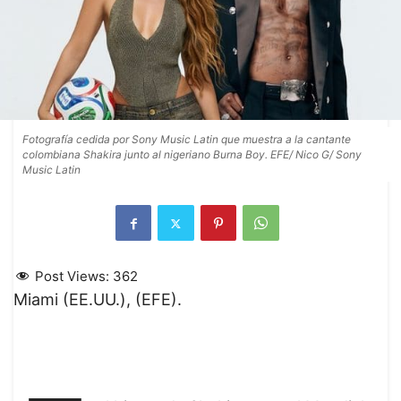
Fotografía cedida por Sony Music Latin que muestra a la cantante
colombiana Shakira junto al nigeriano Burna Boy. EFE/ Nico G/ Sony
Music Latin
Post Views:
362
Miami (EE.UU.), (EFE).