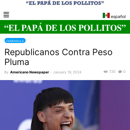
español
FARÁNDULA
Republicanos Contra Peso
Pluma
720
0
By
Americano Newspaper
-
January 18, 2024