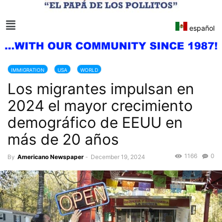
español
IMMIGRATION
USA
WORLD
Los migrantes impulsan en
2024 el mayor crecimiento
demográfico de EEUU en
más de 20 años
1166
0
By
Americano Newspaper
-
December 19, 2024