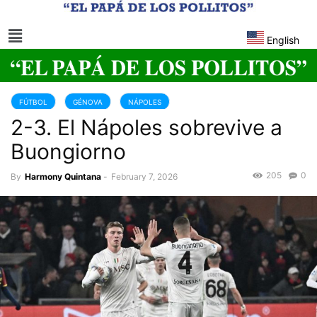
English
FÚTBOL
GÉNOVA
NÁPOLES
2-3. El Nápoles sobrevive a
Buongiorno
205
0
By
Harmony Quintana
-
February 7, 2026