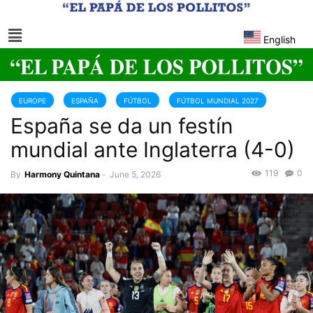
English
EUROPE
ESPAÑA
FÚTBOL
FÚTBOL MUNDIAL 2027
España se da un festín
INGLATERRA
mundial ante Inglaterra (4-0)
119
0
By
Harmony Quintana
-
June 5, 2026