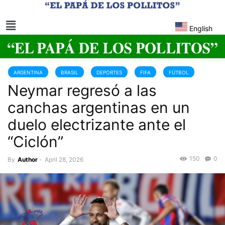
English
ARGENTINA
BRASIL
DEPORTES
FIFA
FÚTBOL
Neymar regresó a las
NEYMAR
canchas argentinas en un
duelo electrizante ante el
“Ciclón”
150
0
By
Author
-
April 28, 2026