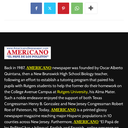
Back in 1987,
newspaper was founded by Oscar Alberto
AMERICANO
Quintana, then a New Brunswick High School Biology teacher,
following an effort to establish a tutoring program that paired his
pupils with Rutgers students to help the former do their homework on
the College Avenue Campus at
Rutgers University
, his Alma Mater.
Such a noble endeavor enjoyed the support of both Texas
Congressman Henry B. Gonzalez and New Jersey Congressman Robert
Roe of Paterson, NJ. Today,
is a printed glossy
AMERICANO
newspaper magazine reaching major Hispanic populations in 10
counties across New Jersey. Furthermore,
“El Papá de
AMERICANO
los Pollitos” has a bilingual, English and Spanish, online presence on