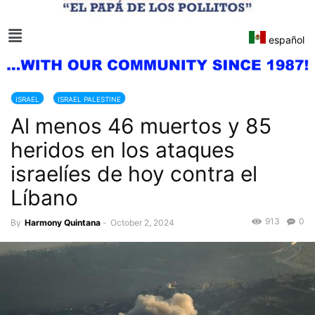
español
ISRAEL
ISRAEL PALESTINE
Al menos 46 muertos y 85
heridos en los ataques
israelíes de hoy contra el
Líbano
913
0
By
Harmony Quintana
-
October 2, 2024