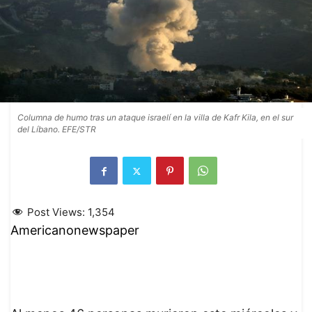
Columna de humo tras un ataque israelí en la villa de Kafr Kila, en el sur
del Líbano. EFE/STR
Post Views:
1,354
Americanonewspaper