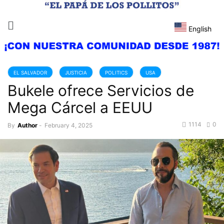
English
EL SALVADOR
JUSTICIA
POLITICS
USA
Bukele ofrece Servicios de
Mega Cárcel a EEUU
1114
0
By
Author
-
February 4, 2025