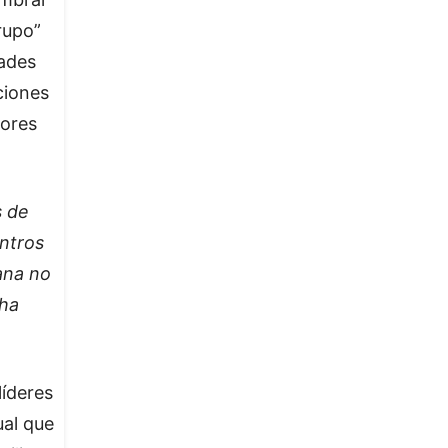
rupo”
ades
ciones
ores
s de
ntros
ana no
 ha
líderes
ual que