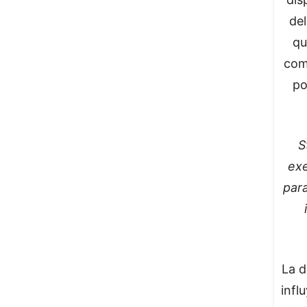
de
qu
com
po
S
exe
par
La d
infl