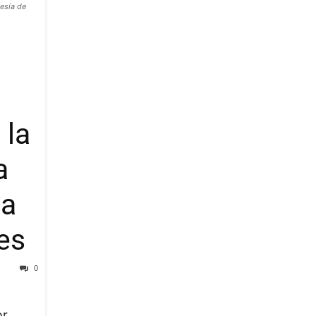
tesía de
 la
a
da
es
0
or