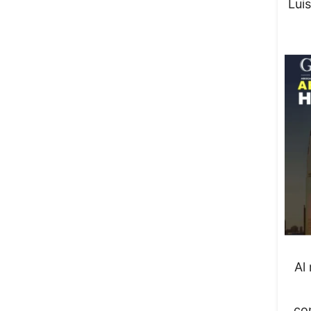
Lui
Al
co