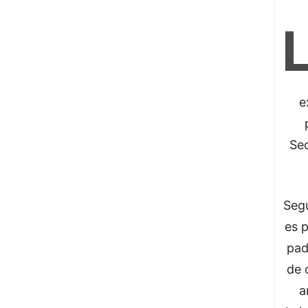
e
Sec
Segú
es p
pad
de 
a