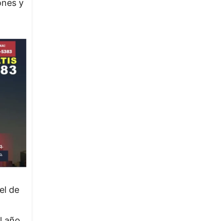
ones y
el de
l año