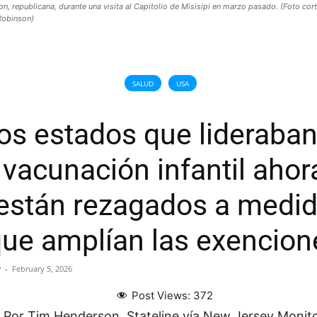
n, republicana, durante una visita al Capitolio de Misisipi en marzo pasado. (Foto cor
Robinson)
SALUD
USA
os estados que lideraban
vacunación infantil ahor
están rezagados a medi
ue amplían las exencion
r
-
February 5, 2026
Post Views:
372
Por Tim Henderson, Stateline vía New Jersey Monit