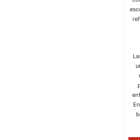
esc
re
La
u
en
En
b