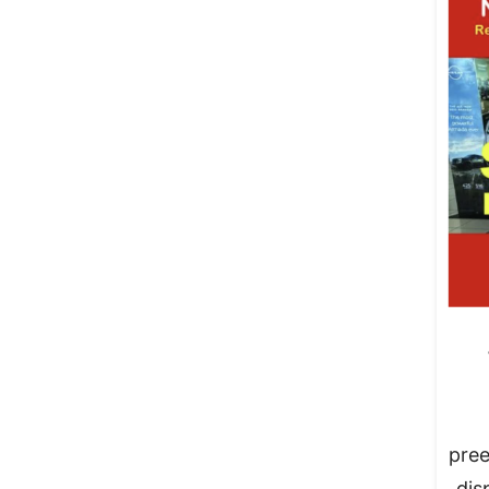
pree
dis