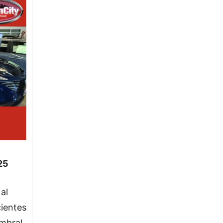
25
al
cientes
umbral