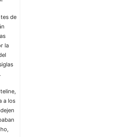
ntes de
án
las
r la
del
iglas
.
teline,
 a los
 dejen
upaban
aho,