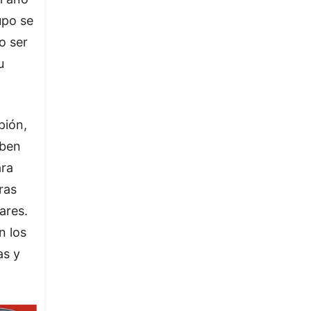
upo se
o ser
u
pión,
eben
ara
ras
ares.
n los
as y