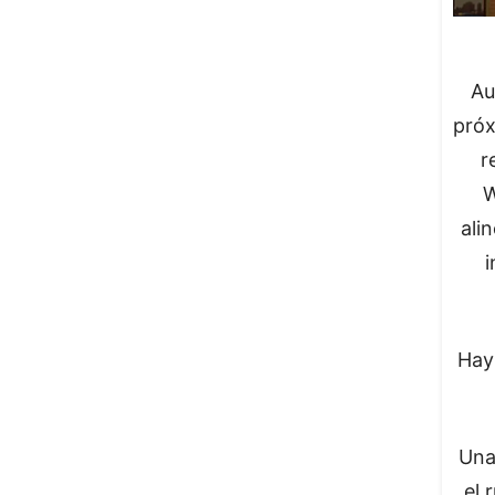
Au
próx
r
W
ali
i
Hay 
Una
el 