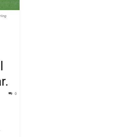
ling
l
r.
0
r