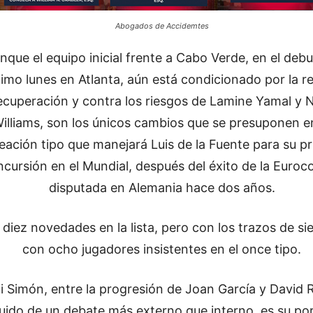
Abogados de Accidemtes
nque el equipo inicial frente a Cabo Verde, en el debu
imo lunes en Atlanta, aún está condicionado por la r
ecuperación y contra los riesgos de Lamine Yamal y 
illiams, son los únicos cambios que se presuponen e
neación tipo que manejará Luis de la Fuente para su p
ncursión en el Mundial, después del éxito de la Euroc
disputada en Alemania hace dos años.
diez novedades en la lista, pero con los trazos de si
con ocho jugadores insistentes en el once tipo.
i Simón, entre la progresión de Joan García y David 
ruido de un debate más externo que interno, es su po