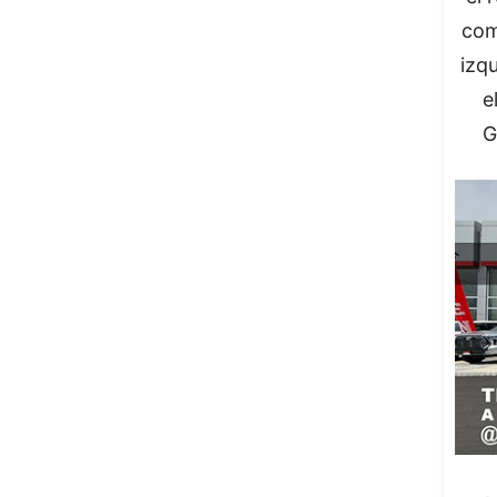
com
izq
e
G