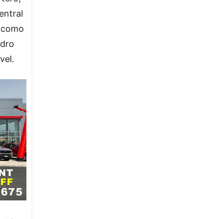
entral
a como
ndro
vel.