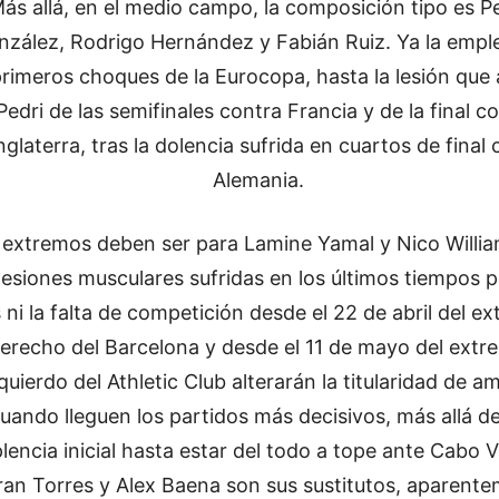
ás allá, en el medio campo, la composición tipo es P
nzález, Rodrigo Hernández y Fabián Ruiz. Ya la empl
primeros choques de la Eurocopa, hasta la lesión que
Pedri de las semifinales contra Francia y de la final c
nglaterra, tras la dolencia sufrida en cuartos de final
Alemania.
 extremos deben ser para Lamine Yamal y Nico Willia
 lesiones musculares sufridas en los últimos tiempos p
 ni la falta de competición desde el 22 de abril del e
erecho del Barcelona y desde el 11 de mayo del extr
quierdo del Athletic Club alterarán la titularidad de a
uando lleguen los partidos más decisivos, más allá d
lencia inicial hasta estar del todo a tope ante Cabo 
ran Torres y Alex Baena son sus sustitutos, aparent