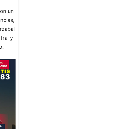
con un
ancias,
rzabal
ral y
o.