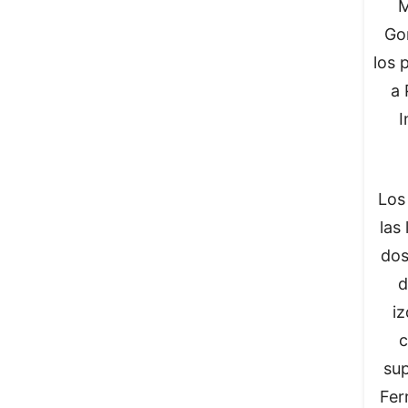
M
Go
los 
a 
I
Los
las
dos
d
iz
c
sup
Fer