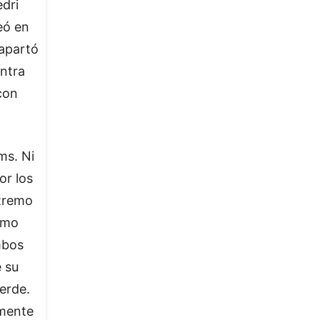
edri
eó en
 apartó
ontra
 con
ms. Ni
or los
xtremo
emo
mbos
e su
Verde.
emente