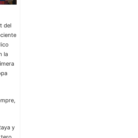
t del
eciente
Nico
n la
rimera
opa
empre,
Raya y
rtero,