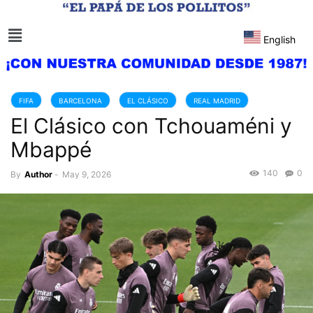
English
FIFA
BARCELONA
EL CLÁSICO
REAL MADRID
El Clásico con Tchouaméni y
Mbappé
140
0
By
Author
-
May 9, 2026