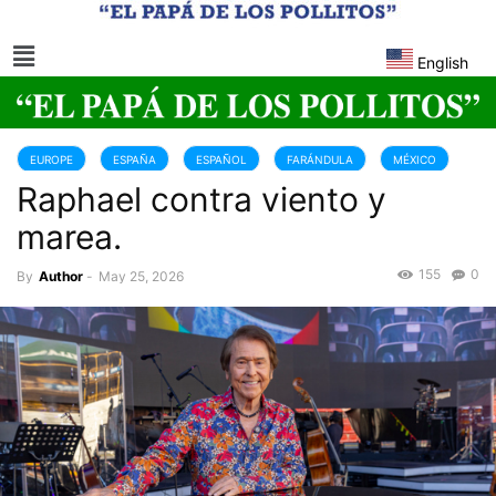
English
EUROPE
ESPAÑA
ESPAÑOL
FARÁNDULA
MÉXICO
Raphael contra viento y
marea.
155
0
By
Author
-
May 25, 2026