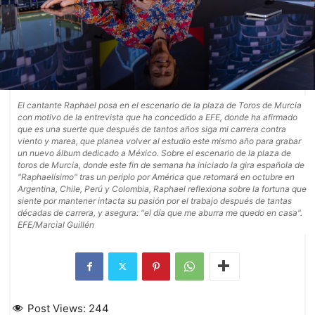
El cantante Raphael posa en el escenario de la plaza de Toros de Murcia
con motivo de la entrevista que ha concedido a EFE, donde ha afirmado
que es una suerte que después de tantos años siga mi carrera contra
viento y marea, que planea volver al estudio este mismo año para grabar
un nuevo álbum dedicado a México. Sobre el escenario de la plaza de
toros de Murcia, donde este fin de semana ha iniciado la gira española de
"Raphaelísimo" tras un periplo por América que retomará en octubre en
Argentina, Chile, Perú y Colombia, Raphael reflexiona sobre la fortuna que
siente por mantener intacta su pasión por el trabajo después de tantas
décadas de carrera, y asegura: "el día que me aburra me quedo en casa".
EFE/Marcial Guillén
Post Views:
244