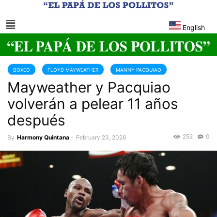
English
BOXEO
FLOYD MAYWEATHER
MANNY PACQUIAO
Mayweather y Pacquiao
volverán a pelear 11 años
después
252
0
By
Harmony Quintana
-
February 23, 2026