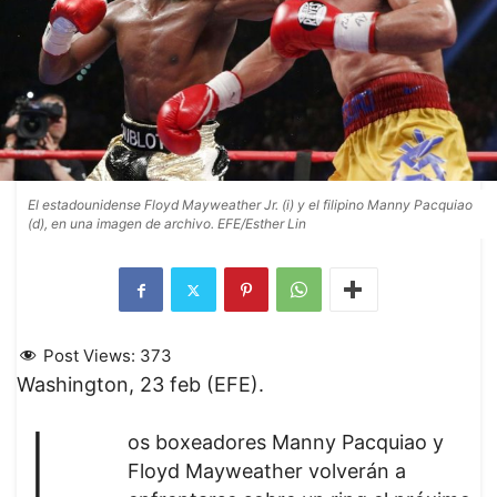
El estadounidense Floyd Mayweather Jr. (i) y el filipino Manny Pacquiao
(d), en una imagen de archivo. EFE/Esther Lin
Post Views:
373
Washington, 23 feb (EFE).
L
os boxeadores Manny Pacquiao y
Floyd Mayweather volverán a