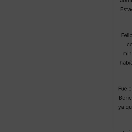
domi
Estad
Feli
co
min
habí
Fue e
Boric
ya qu