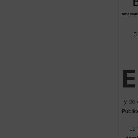
American
C
E
y de 
Públic
La 