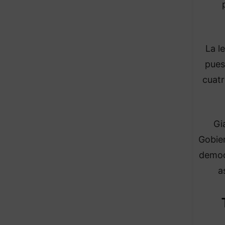
La l
pues
cuatr
Gi
Gobier
democ
a