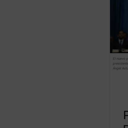
El nuevo 
presidente
Ángel Ast