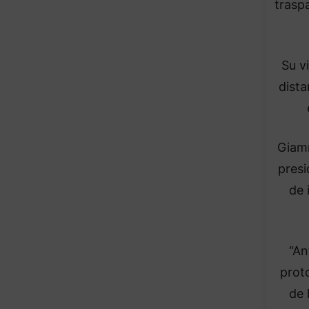
traspa
Su v
dista
Giamm
presi
de 
“An
prot
de 