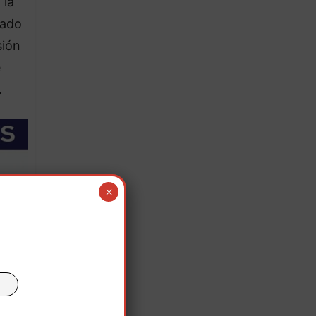
 la
tado
sión
e
.
×