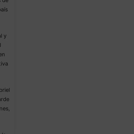
s de
país
l y
l
en
tiva
riel
arde
nes,