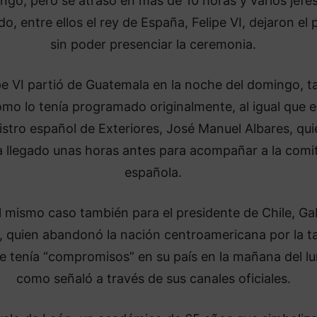
ngo, pero se atrasó en más de 10 horas y varios jefe
o, entre ellos el rey de España, Felipe VI, dejaron el 
sin poder presenciar la ceremonia.
pe VI partió de Guatemala en la noche del domingo, ta
mo lo tenía programado originalmente, al igual que e
istro español de Exteriores, José Manuel Albares, qui
a llegado unas horas antes para acompañar a la comi
española.
l mismo caso también para el presidente de Chile, Gab
, quien abandonó la nación centroamericana por la t
e tenía “compromisos” en su país en la mañana del lu
como señaló a través de sus canales oficiales.