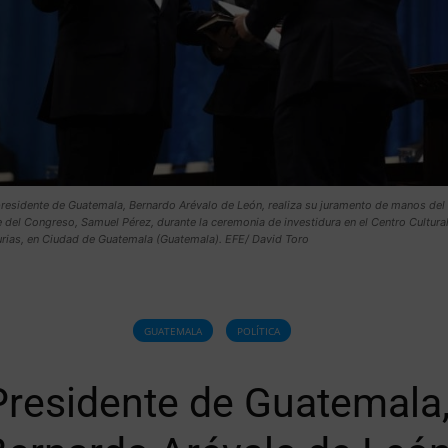
presidente de Guatemala, Bernardo Arévalo de León, realiza su juramento de manos del
 del Congreso, Samuel Pérez, durante la ceremonia de investidura en el Centro Cultura
urias, en Ciudad de Guatemala (Guatemala). EFE/ David Toro
GUATEMALA
POLÍTICA
Presidente de Guatemala