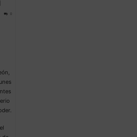
n
0
l
eón,
lunes
entes
erio
oder.
el