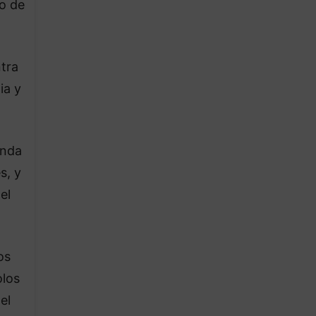
io de
ntra
ia y
anda
s, y
el
os
olos
el