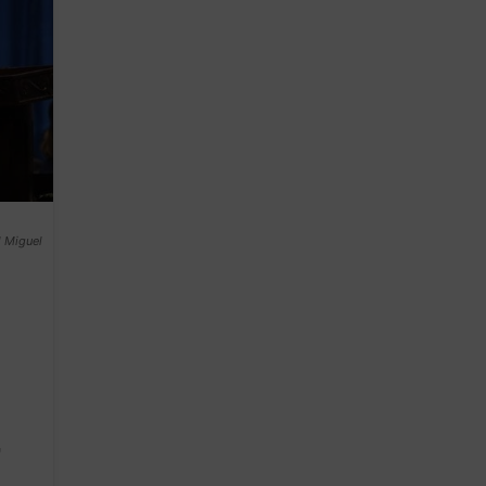
l Miguel
,