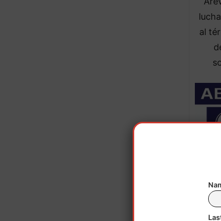
Aré
lucha
al té
d
s
Nam
Las