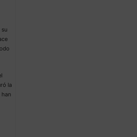
 su
ace
íodo
l
ró la
n han