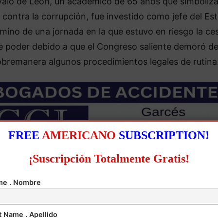
valo de León, un académico de 65 años que simboliza
 contra la corrupción, fue investido como jefe del Es
rmino de una jornada en la que estuvo en riesgo la ce
e poder debido a que el Congreso saliente demoró d
obremanera algunos procedimientos legales de rutina
FREE
AMERICANO
SUBSCRIPTION!
¡Suscripción Totalmente Gratis!
e . Nombre
t Name . Apellido