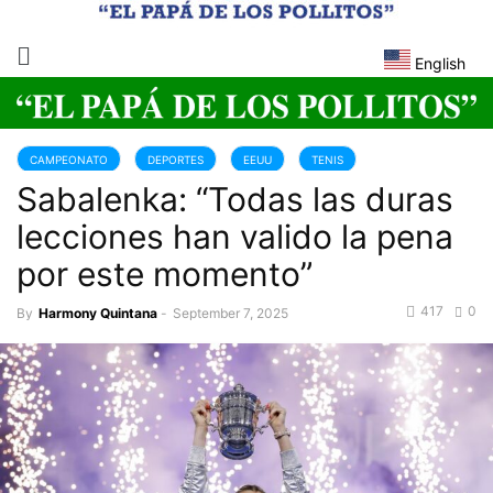
English
CAMPEONATO
DEPORTES
EEUU
TENIS
Sabalenka: “Todas las duras
lecciones han valido la pena
por este momento”
417
0
By
Harmony Quintana
-
September 7, 2025