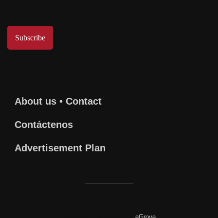
Subscribe to us
Subscribe
Help & Support
About us • Contact
Contáctenos
Advertisement Plan
Copyright © 2023 AMERICANO Newspaper.
Designed & Developed by
eGrove.